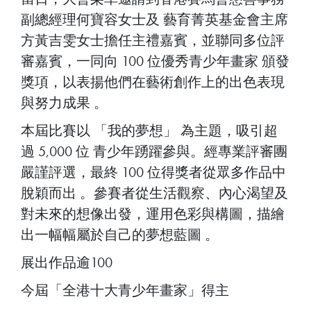
副總經理何寶容女士及 藝育菁英基金會主席
方黃吉雯女士擔任主禮嘉賓，並聯同多位評
審嘉賓，一同向 100 位優秀青少年畫家 頒發
獎項，以表揚他們在藝術創作上的出色表現
與努力成果 。
本屆比賽以 「我的夢想」 為主題，吸引超
過 5,000 位 青少年踴躍參與。經專業評審團
嚴謹評選，最終 100 位得獎者從眾多作品中
脫穎而出 。參賽者從生活觀察、內心渴望及
對未來的想像出發，運用色彩與構圖，描繪
出一幅幅屬於自己的夢想藍圖 。
展出作品逾100
今屆「全港十大青少年畫家」得主