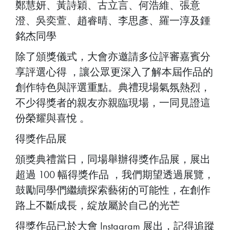
鄭慧妍、黃詩穎、古立言、何浩維、張意
澄、吳奕萱、趙睿晴、李思彥、羅一淳及鍾
銘杰同學
除了頒獎儀式，大會亦邀請多位評審嘉賓分
享評選心得 ，讓公眾更深入了解本屆作品的
創作特色與評選重點。典禮現場氣氛熱烈，
不少得獎者的親友亦親臨現場，一同見證這
份榮耀與喜悅 。
得獎作品展
頒獎典禮當日，同場舉辦得獎作品展，展出
超過 100 幅得獎作品 ，我們期望透過展覽，
鼓勵同學們繼續探索藝術的可能性，在創作
路上不斷成長，綻放屬於自己的光芒
得獎作品已於大會 Instagram 展出，記得追蹤