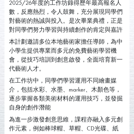
2025/26年度的工作坊錄得歷年最高報名人
數，反應熱烈，令人鼓舞，充分展現同學們
對藝術的熱誠與投入。是次畢業典禮，正是
對同學們努力學習與持續創作的肯定與嘉許
本計劃邀請多位本地藝術家擔任導師，為中
小學生提供專業而多元的免費藝術學習機
會，從技巧培訓到創意啟發，全面培育新一
代藝術人才。
在工作坊中，同學們學習運用不同繪畫媒
介，包括水彩、水墨、marker、木顏色等，
逐步掌握各類美術材料的運用技巧，並發掘
自身的創作潛能
為進一步激發創意思維，課程亦融入多元創
作元素，例如棒球帽、草帽、CD光碟、紙