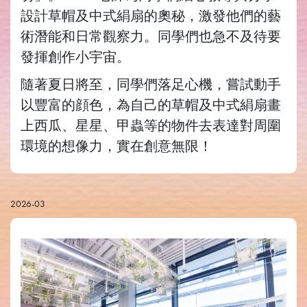
設計草帽及中式絹扇的奧秘，激發他們的藝
術潛能和日常觀察力。同學們也急不及待要
發揮創作小宇宙。
隨著夏日將至，同學們落足心機，嘗試動手
以豐富的顔色，為自己的草帽及中式絹扇畫
上西瓜、星星、甲蟲等的物件去表達對周圍
環境的想像力，實在創意無限！
2026-03