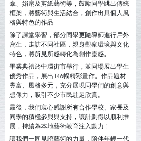
傘、娟扇及剪紙藝術等，鼓勵同學跳出傳統
框架，將藝術與生活結合，創作出具個人風
格與特色的作品
除了課堂學習，部分同學更隨導師進行戶外
寫生，走訪不同社區，親身觀察環境與文化
特色，將所見所感轉化為創作靈感。
畢業典禮於中環街市舉行，並同場展出學生
優秀作品，展出146幅精彩畫作。作品題材
豐富、風格多元，充分展現同學們的創意與
想像力，吸引不少市民駐足欣賞。
最後，我們衷心感謝所有合作學校、家長及
同學的積極參與與支持，讓計劃得以順利推
展，持續為本地藝術教育注入動力！
讓我們一同見證藝術的力量，陪伴年輕一代