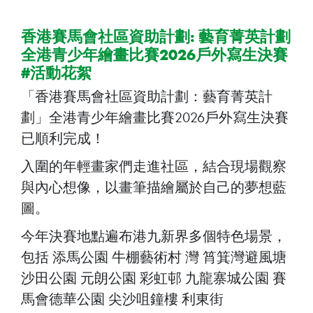
香港賽馬會社區資助計劃: 藝育菁英計劃
全港青少年繪畫比賽2026戶外寫生決賽
#活動花絮
「香港賽馬會社區資助計劃：藝育菁英計
劃」全港青少年繪畫比賽2026戶外寫生決賽
已順利完成！
入圍的年輕畫家們走進社區，結合現場觀察
與內心想像，以畫筆描繪屬於自己的夢想藍
圖。
今年決賽地點遍布港九新界多個特色場景，
包括 添馬公園 牛棚藝術村 灣 筲箕灣避風塘
沙田公園 元朗公園 彩虹邨 九龍寨城公園 賽
馬會德華公園 尖沙咀鐘樓 利東街